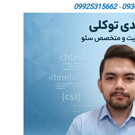
09925315662
093
–