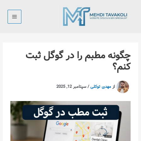
رش
ه
حتوا
چگونه مطبم را در گوگل ثبت
کنم؟
از
مهدی توکلی
/
سپتامبر 12, 2025