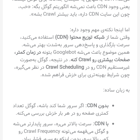
یعنی وجود CDN باعث نمی‌شه الگوریتم گوگل بگه: «خب،
چون این سایت CDN داره، باید بیشتر Crawl بشه».
اما اینجا نکته‌ی مهم وجود داره:
وقتی شما از
شبکه توزیع محتوا (CDN)
استفاده می‌کنید،
سرعت بارگذاری و پاسخ‌دهی سرور به‌شدت بهتر می‌شه.
همین موضوع باعث می‌شه Googlebot بتونه
در زمان کمتر،
صفحات بیشتری رو Crawl کنه
. در نتیجه، گوگل به‌صورت
غیرمستقیم CDN رو در
Crawl Scheduling
در نظر می‌گیره،
چون شرایط بهینه‌تری برای خزش فراهم شده.
به زبان ساده:
بدون CDN
: اگر سرور شما کند باشه، گوگل تعداد
کمتری صفحه رو در هر بار خزش بررسی می‌کنه.
با CDN
: سرعت بالاتر می‌ره، سرور پایدارتر می‌شه
و گوگل می‌فهمه می‌تونه Crawl Frequency رو
کمی بالا ببره، بدون اینکه به سرور فشار بیاد.