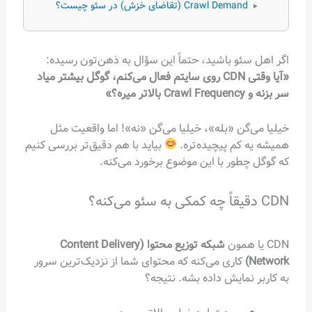
Crawl Demand (تقاضای خزش) در سئو چیست؟
▸
اگر اهل سئو باشید، حتماً این سؤال به ذهن‌تون رسیده:
«آیا وقتی CDN روی سایتم فعال می‌کنم، گوگل بیشتر میاد
سر بزنه و Crawl Frequency بالاتر میره؟»
خیلیا می‌گن «بله»، خیلیا می‌گن «نه»! اما واقعیت مثل
همیشه یه کم پیچیده‌تره.
بیاید با هم دقیق‌تر بررسی کنیم
که گوگل چطور با این موضوع برخورد می‌کنه.
CDN دقیقاً چه کمکی به سئو می‌کنه؟
CDN یا همون
شبکه توزیع محتوا (Content Delivery
Network)
کاری می‌کنه که محتوای شما از نزدیک‌ترین سرور
به کاربر نمایش داده بشه. نتیجه؟