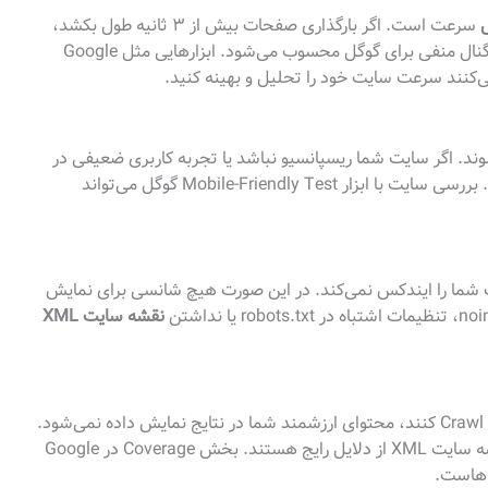
ل
سرعت است. اگر بارگذاری صفحات بیش از ۳ ثانیه طول بکشد،
نرخ پرش (Bounce Rate) بالا می‌رود و این یک سیگنال منفی برای گوگل محسوب می‌شود. ابزارهایی مثل Google
انجام می‌شوند. اگر سایت شما ریسپانسیو نباشد یا تجربه کاربری ضعیفی در
موبایل ارائه دهد، گوگل رتبه شما را کاهش می‌دهد. بررسی سایت با ابزار Mobile-Friendly Test گوگل می‌تواند
شما را ایندکس نمی‌کند. در این صورت هیچ شانسی برای نمایش
نقشه سایت XML
اگر ربات‌های گوگل نتوانند به راحتی صفحات شما را Crawl کنند، محتوای ارزشمند شما در نتایج نمایش داده نمی‌شود.
خطاهای ۴۰۴، ریدایرکت‌های اشتباه و مشکلات نقشه سایت XML از دلایل رایج هستند. بخش Coverage در Google