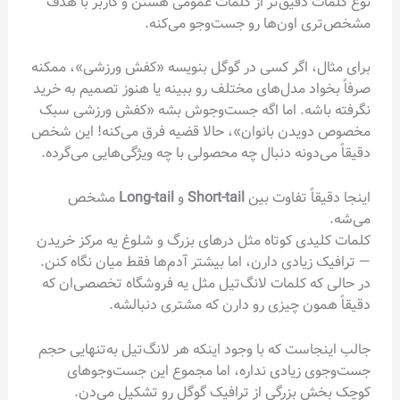
نوع کلمات دقیق‌تر از کلمات عمومی هستن و کاربر با هدف
مشخص‌تری اون‌ها رو جست‌وجو می‌کنه.
برای مثال، اگر کسی در گوگل بنویسه «کفش ورزشی»، ممکنه
صرفاً بخواد مدل‌های مختلف رو ببینه یا هنوز تصمیم به خرید
نگرفته باشه. اما اگه جست‌وجوش بشه «کفش ورزشی سبک
مخصوص دویدن بانوان»، حالا قضیه فرق می‌کنه! این شخص
دقیقاً می‌دونه دنبال چه محصولی با چه ویژگی‌هایی می‌گرده.
اینجا دقیقاً تفاوت بین
Short-tail
و
Long-tail
مشخص
می‌شه.
کلمات کلیدی کوتاه مثل درهای بزرگ و شلوغ یه مرکز خریدن
— ترافیک زیادی دارن، اما بیشتر آدم‌ها فقط میان نگاه کنن.
در حالی که کلمات لانگ‌تیل مثل یه فروشگاه تخصصی‌ان که
دقیقاً همون چیزی رو دارن که مشتری دنبالشه.
جالب اینجاست که با وجود اینکه هر لانگ‌تیل به‌تنهایی حجم
جست‌وجوی زیادی نداره، اما مجموع این جست‌وجوهای
کوچک بخش بزرگی از ترافیک گوگل رو تشکیل می‌دن.