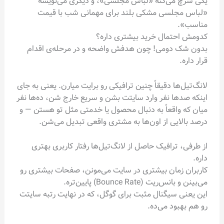
یکی سرچ می‌کنه «لباس مجلسی»، و دیگری می‌نویسه
«لباس مجلسی مشکی بلند برای مهمانی شب با قیمت
مناسب».
کدومش احتمال خرید بیشتری داره؟
بدون شک دومی! چون هدفش واضحه و در مرحله‌ی اقدام
قرار داره.
لانگ‌تیل‌ها دقیقاً چنین ترافیکی رو برایت میارن. یعنی به جای
اینکه صدها نفر وارد سایتت بشن و سریع خارج شن، ده‌ها نفر
میان که واقعاً به دنبال محصول یا خدمتی مثل تو هستن — و
درصد بالایی از اون‌ها به مشتری واقعی تبدیل می‌شن.
از طرفی، ترافیک حاصل از لانگ‌تیل‌ها رفتار کاربری بهتری
داره.
کاربران زمان بیشتری در سایت می‌مونن، صفحات بیشتری رو
می‌بینن و بانس‌ریت (Bounce Rate) پایین‌تره.
این یعنی سیگنال مثبت برای گوگل، که در نهایت رتبه سایتت
رو هم بهبود می‌ده.