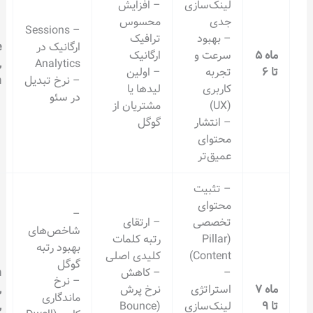
لینک‌سازی
– افزایش
جدی
محسوس
– Sessions
– بهبود
ترافیک
ارگانیک در
Google
سرعت و
ارگانیک
Analytics,
Analytics
تجربه
– اولین
– نرخ تبدیل
SEMrush
کاربری
لیدها یا
در سئو
(UX)
مشتریان از
– انتشار
گوگل
محتوای
عمیق‌تر
– تثبیت
محتوای
–
تخصصی
– ارتقای
شاخص‌های
(Pillar
رتبه کلمات
بهبود رتبه
Content)
کلیدی اصلی
گوگل
–
– کاهش
Search
– نرخ
استراتژی
نرخ پرش
Console,
ماندگاری
لینک‌سازی
(Bounce
Hotjar,