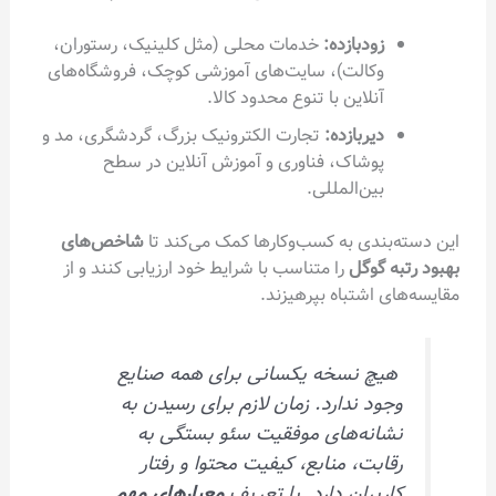
زودبازده:
خدمات محلی (مثل کلینیک، رستوران،
وکالت)، سایت‌های آموزشی کوچک، فروشگاه‌های
آنلاین با تنوع محدود کالا.
دیر‌بازده:
تجارت الکترونیک بزرگ، گردشگری، مد و
پوشاک، فناوری و آموزش آنلاین در سطح
بین‌المللی.
بندی به کسب‌وکارها کمک می‌کند تا
شاخص‌های
 گوگل
را متناسب با شرایط خود ارزیابی کنند و از
 اشتباه بپرهیزند.
چ نسخه یکسانی برای همه صنایع
ود ندارد. زمان لازم برای رسیدن به
انه‌های موفقیت سئو بستگی به
ابت، منابع، کیفیت محتوا و رفتار
ربران دارد. با تعریف
معیارهای مهم