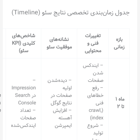
‌بندی تخصصی نتایج سئو (Timeline)
تغییرات
شاخص‌های
ابزار
نشانه‌های
فنی و
کلیدی (KPI
بررسی و
موفقیت سئو
محتوایی
سئو)
تحلیل
– ایندکس
شدن
صفحات
– دیده‌شدن
–
– رفع
اولیه
Impression
خطاهای
صفحات در
در Search
Google
فنی
نتایج گوگل
Console
Search
(crawl,
– افزایش
– تعداد
Console
index)
آهسته
صفحات
– شروع
ایمپرشن
ایندکس‌شده
تولید