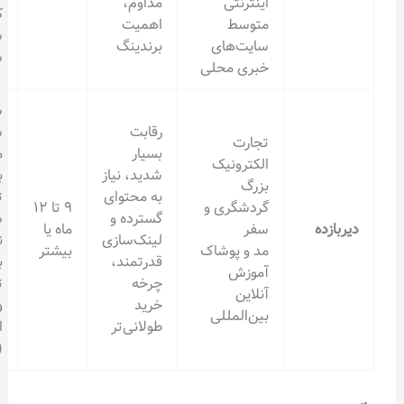
اینترنتی
مداوم،
کاربری و
متوسط
اهمیت
سرعت
سایت‌های
برندینگ
سایت
خبری محلی
سرمایه‌گذاری
رقابت
سنگین روی
تجارت
بسیار
محتوا و
الکترونیک
شدید، نیاز
بک‌لینک،
بزرگ
به محتوای
تمرکز بر KPI
گردشگری و
۹ تا ۱۲
گسترده و
سئو مثل
سفر
ماه یا
لینک‌سازی
نرخ تبدیل،
مد و پوشاک
بیشتر
قدرتمند،
بهبود مداوم
آموزش
چرخه
تجربه کاربری
آنلاین
خرید
و
بین‌المللی
طولانی‌تر
اعتمادسازی
(E-E-A-T)