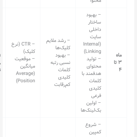
محتوا
– بهبود
ساختار
داخلی
سایت
– رشد ملایم
(Internal
– CTR (نرخ
کلیک‌ها
Linking)
کلیک)
– بهبود
Search
– تولید
– موقعیت
نسبی رتبه
Console,
محتوای
میانگین
کلمات
Ahrefs
هدفمند با
(Average
کلیدی
کلمات
Position)
کم‌رقابت
کلیدی
فرعی
– اولین
بک‌لینک‌ها
– شروع
کمپین