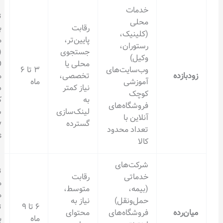
خدمات
تمرکز بر
محلی
رقابت
بهینه‌سازی
(کلینیک،
پایین‌تر،
محلی
رستوران،
جستجوی
(Local
وکیل)
محلی یا
SEO)، تولید
وب‌سایت‌های
۳ تا ۶
تخصصی،
محتوای
آموزشی
ماه
نیاز کمتر
هدفمند و
کوچک
به
کوتاه، ثبت
فروشگاه‌های
لینک‌سازی
سایت در
آنلاین با
گسترده
Google My
تعداد محدود
Business
کالا
شرکت‌های
تولید
خدماتی
رقابت
محتوای
(بیمه،
متوسط،
مداوم،
حمل‌ونقل)
نیاز به
۶ تا ۹
تحلیل رقبا،
فروشگاه‌های
محتوای
ماه
بهبود تجربه