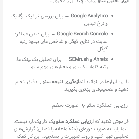
ل سئو
بروید. چند ابزار محبوب:
Google Analytics
→ برای بررسی ترافیک ارگانیک
و نرخ تبدیل
Google Search Console
→ برای دیدن عملکرد
سایت در نتایج گوگل و شاخص‌های بهبود رتبه
گوگل
Ahrefs و SEMrush
→ برای تحلیل بک‌لینک‌ها،
رتبه کلمات کلیدی و معیارهای مهم سئو
رها می‌توانید
اندازه‌گیری نتیجه سئو
را دقیق انجام
میم‌های بهتری بگیرید.
عملکرد سئو به صورت منظم
نید که
ارزیابی عملکرد سئو
یک کار یک‌باره نیست.
ه صورت دوره‌ای (مثلاً ماهانه یا فصلی) گزارش‌های
ه کنید و روند تغییرات را بسنجید. این کار کمک