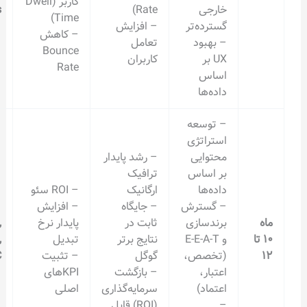
کاربر (Dwell
خارجی
Rate)
Ahrefs
Time)
گسترده‌تر
– افزایش
– کاهش
– بهبود
تعامل
Bounce
UX بر
کاربران
Rate
اساس
داده‌ها
– توسعه
استراتژی
محتوایی
– رشد پایدار
بر اساس
ترافیک
داده‌ها
ارگانیک
– ROI سئو
– گسترش
– جایگاه
– افزایش
برندسازی
ثابت در
پایدار نرخ
GA4,
و E-E-A-T
نتایج برتر
تبدیل
SEMrush,
(تخصص،
گوگل
– تثبیت
GSC
اعتبار،
– بازگشت
KPIهای
اعتماد)
سرمایه‌گذاری
اصلی
–
(ROI) قابل