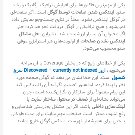
یکی از مهم‌ترین فاکتورها برای افزایش ترافیک ارگانیک و رشد
سئو،
ایندکس شدن صفحات توسط گوگل
است. اگر صفحه‌ای
در گوگل ایندکس نشود، عملاً در نتایج جست‌وجو نمایش داده
نمی‌شود و هیچ ترافیکی از گوگل دریافت نخواهد کرد؛ حتی
اگر محتوای آن بسیار ارزشمند باشد. بنابراین،
حل مشکل
ایندکس نشدن صفحات
از اولویت‌های هر استراتژی موفق
سئو محسوب می‌شود.
یکی از خطاهای رایج که در بخش Coverage با آن مواجه
می‌شویم،
ارور Discovered – currently not indexed سرچ
کنسول
است. این خطا نشان می‌دهد که گوگل صفحه مورد
نظر را پیدا کرده، اما هنوز تصمیم نگرفته آن را ایندکس کند.
این پیام معمولاً برای سئوکاران نگران‌کننده است، چون
می‌تواند نشانه‌ای از
ضعف در محتوا، ساختار سایت یا
لینک‌سازی داخلی
باشد. اگر این مشکل به‌درستی شناسایی و
رفع نشود، ممکن است صفحات مهم سایت برای مدت طولانی
یا حتی برای همیشه از فهرست ایندکس گوگل خارج بمانند.