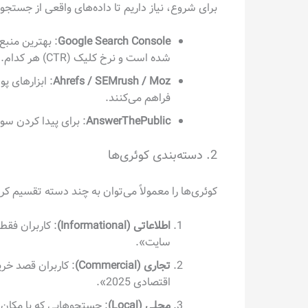
برای شروع، نیاز داریم تا داده‌های واقعی از جستجو
Google Search Console
: بهترین منبع
شده است و نرخ کلیک (CTR) هر کدام.
Ahrefs / SEMrush / Moz
: ابزارهای پ
فراهم می‌کنند.
AnswerThePublic
: برای پیدا کردن سوا
2. دسته‌بندی کوئری‌ها
کوئری‌ها را معمولاً می‌توان به چند دسته تقسیم کرد
اطلاعاتی (Informational)
: کاربران فق
سایت».
تجاری (Commercial)
: کاربران قصد خری
اقتصادی 2025».
محلی (Local)
: جستجوهایی که با مکان 